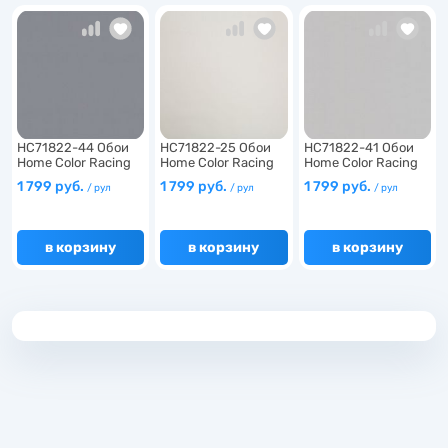
6
2
HC71822-44 Обои
HC71822-25 Обои
HC71822-41 Обои
6
Home Color Racing
Home Color Racing
Home Color Racing
Te…
Te…
Te…
1 799 руб.
1 799 руб.
1 799 руб.
/ рул
/ рул
/ рул
6
в корзину
в корзину
в корзину