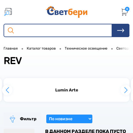
0
•
•
•
Главная
Каталог товаров
Техническое освещение
Светодио
REV
Lumin Arte
Фильтр
В ДАННОМ РАЗДЕЛЕ ПОКА ПУСТО