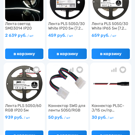
Лента светод
Лента PLS 5050/30
Лента PLS 5050/30
SMD3014 IP20
White IP20 5м (7.2…
White IP65 5м (7.2…
Холодный б…
2 639 руб.
459 руб.
659 руб.
/ шт
/ шт
/ шт
в корзину
в корзину
в корзину
Лента PLS 5050/60
Коннектор SWG для
Коннектор PLSC-
RGB IP20 5м
ленты 5050/RGB
J/15 сн/пр…
(14.4W…
ДВУ…
939 руб.
50 руб.
30 руб.
/ шт
/ шт
/ шт