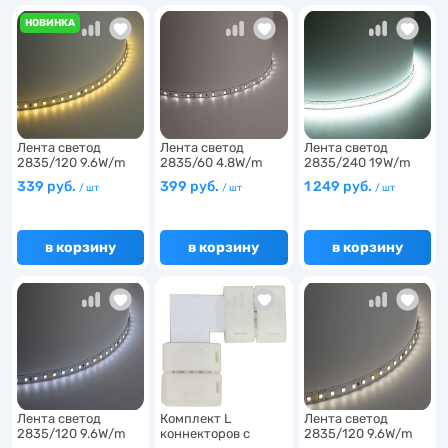
НОВИНКА
62
1
Лента светод
Лента светод
Лента светод
2
2835/120 9.6W/m
2835/60 4.8W/m
2835/240 19W/m
12V IP2…
12V IP20…
12V IP20…
339 руб.
399 руб.
1 249 руб.
/ шт
/ шт
/ шт
1
в корзину
в корзину
в корзину
2
16
4
4
1
2
4
2
3
Лента светод
Комплект L
Лента светод
3
16
2835/120 9.6W/m
коннекторов с
2835/120 9.6W/m