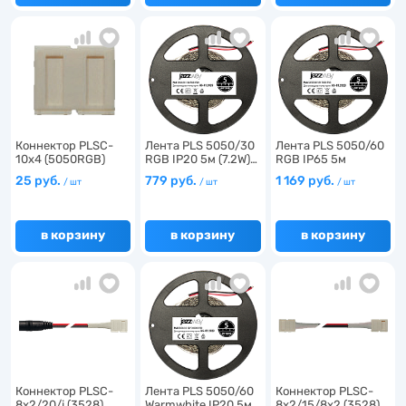
Коннектор PLSC-
Лента PLS 5050/30
Лента PLS 5050/60
10x4 (5050RGB)
RGB IP20 5м (7.2W)…
RGB IP65 5м
клипса…
(14.4W…
25 руб.
779 руб.
1 169 руб.
/ шт
/ шт
/ шт
в корзину
в корзину
в корзину
Коннектор PLSC-
Лента PLS 5050/60
Коннектор PLSC-
8x2/20/j (3528)
Warmwhite IP20 5м
8x2/15/8x2 (3528)…