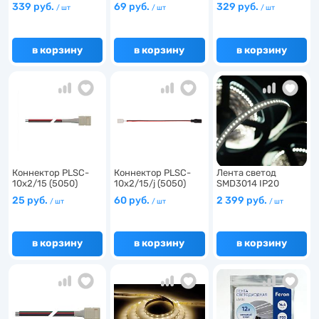
12V IP2…
соединителе…
12V IP2…
339 руб.
69 руб.
329 руб.
3
/ шт
/ шт
/ шт
4
1
14
в корзину
в корзину
в корзину
1
1
50
1
37
3
Коннектор PLSC-
Коннектор PLSC-
Лента светод
28
10x2/15 (5050)
10x2/15/j (5050)
SMD3014 IP20
прово…
клип…
Теплый бел…
12
25 руб.
60 руб.
2 399 руб.
/ шт
/ шт
/ шт
2
3
в корзину
в корзину
в корзину
33
49
3