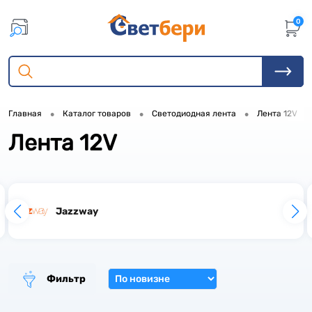
0
•
•
•
Главная
Каталог товаров
Светодиодная лента
Лента 12V
Лента 12V
2
1
25
38
Jazzway
33
6
1
Фильтр