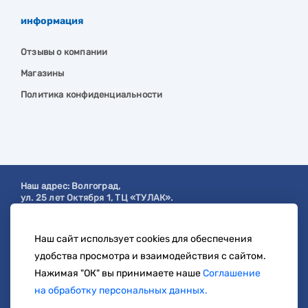
информация
Отзывы о компании
Магазины
Политика конфиденциальности
Наш адрес:
Волгоград
,
ул. 25 лет Октября 1, ТЦ «ТУЛАК».
Посмотреть на карте
Наш сайт использует cookies для обеспечения
с 9:00 до 19:00
удобства просмотра и взаимодействия с сайтом.
8 904 404-57-57
Нажимая "ОК" вы принимаете наше
Соглашение
на обработку персональных данных.
zakaz@svetberi34.ru