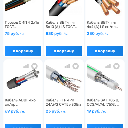
Провод СИП 4 2х16
Кабель ВВГ-п нг
Кабель ВВГ-п нг
ГОСТ…
5х10 (А) LS ГОСТ…
4х4 (А) LS сн/пр…
75 руб.
830 руб.
230 руб.
/ м.
/ м.
/ м.
в корзину
в корзину
в корзину
Кабель АВВГ 4х6
Кабель FTP 4PR
Кабель SAT 703 B,
сн/пр…
24AWG CAT5e 305м
CCS/Al/Al, (75%), …
CCA …
69 руб.
23 руб.
19 руб.
/ м.
/ м.
/ м.