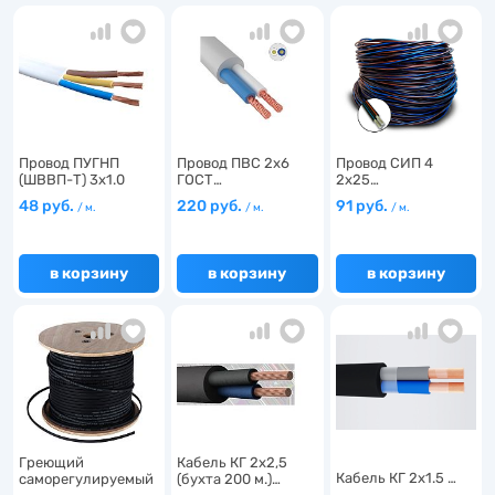
3
3
Провод ПУГНП
Провод ПВС 2х6
Провод СИП 4
5
(ШВВП-Т) 3х1.0
ГОСТ…
2х25…
ГОСТ…
48 руб.
220 руб.
91 руб.
3
/ м.
/ м.
/ м.
1
в корзину
в корзину
в корзину
54
1
5
2
6
1
2
27
13
6
Греющий
Кабель КГ 2х2,5
9
Кабель КГ 2х1.5 …
саморегулируемый
(бухта 200 м.)…