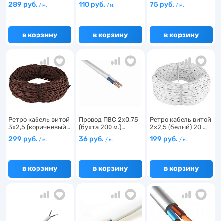
кабель экра…
289 руб.
110 руб.
75 руб.
/ м.
/ м.
/ м.
1
1
в корзину
в корзину
в корзину
27
5
4
2
105
20
71
7
17
Ретро кабель витой
Провод ПВС 2х0,75
Ретро кабель витой
7
77
3х2,5 (коричневый…
(бухта 200 м.)…
2х2,5 (белый) 20 …
5
299 руб.
36 руб.
199 руб.
/ м.
/ м.
/ м.
3
3
2
10
в корзину
в корзину
в корзину
3
1
1
1
1
2
1
32
2