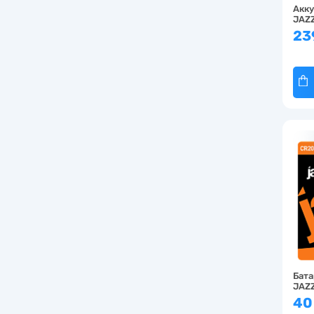
Акк
JAZ
270
23
Бата
JAZZ
40