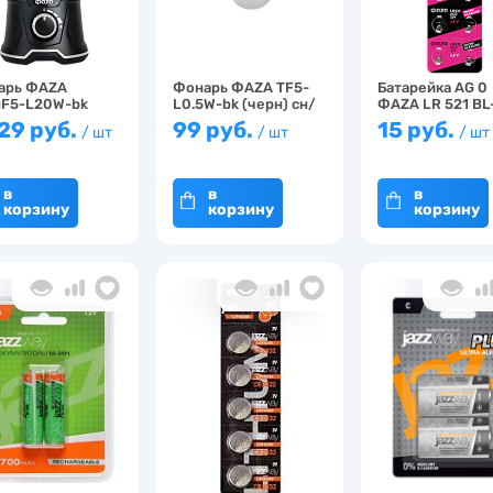
арь ФАZА
Фонарь ФАZА TF5-
Батарейка AG 0
uF5-L20W-bk
L0.5W-bk (черн) сн/
ФАZА LR 521 BL
н.) …
п…
сн/…
629 руб.
99 руб.
15 руб.
/ шт
/ шт
/ шт
в
в
в
корзину
корзину
корзину