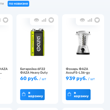
ти
по новизне
 ФАZA
Батарейка 6F22
Фонарь ФАZА
0…
ФАZA Heavy Duty
AccuF5-L36-gy
Pack-…
(серый) …
60 руб.
939 руб.
т
/ шт
/ шт
в
в
корзину
корзину