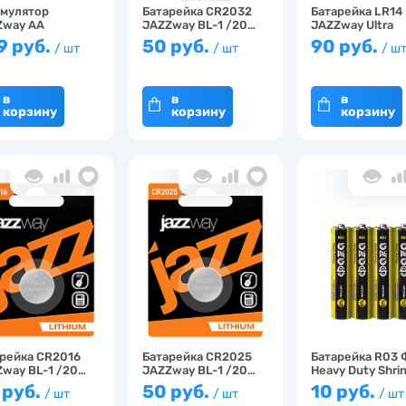
умулятор
Батарейка CR2032
Батарейка LR14
Zway AA
JAZZway BL-1 /20…
JAZZway Ultra
0мАч предз…
Alkalin…
9 руб.
50 руб.
90 руб.
/ шт
/ шт
/ ш
в
в
в
корзину
корзину
корзину
рейка CR2016
Батарейка CR2025
Батарейка R03
way BL-1 /20…
JAZZway BL-1 /20…
Heavy Duty Shri
 руб.
50 руб.
10 руб.
/ шт
/ шт
/ шт