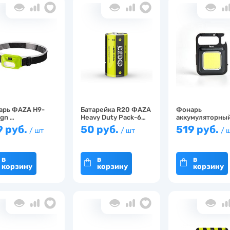
арь ФАZА H9-
Батарейка R20 ФАZА
Фонарь
gn …
Heavy Duty Pack-6…
аккумуляторный
магнитом USB…
9 руб.
50 руб.
519 руб.
/ шт
/ шт
/ 
в
в
в
корзину
корзину
корзину