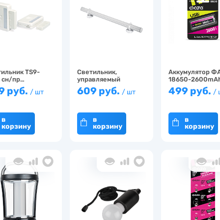
ильник TS9-
Светильник,
Аккумулятор Ф
 сн/пр…
управляемый
18650-2600mAh
датчиками TS…
…
9 руб.
609 руб.
499 руб.
/ шт
/ шт
/
в
в
в
корзину
корзину
корзину