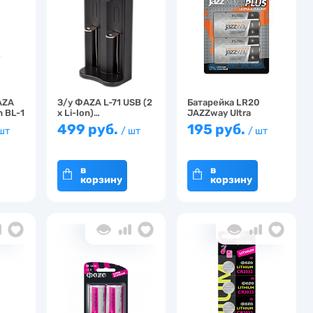
AZA
З/у ФАZА L-71 USB (2
Батарейка LR20
 BL-1
x Li-Ion)…
JAZZway Ultra
Alkalin…
499 руб.
195 руб.
 шт
/ шт
/ шт
в
в
корзину
корзину