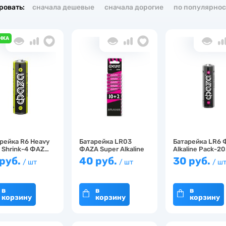
ровать:
сначала дешевые
сначала дорогие
по популярнос
НКА
рейка R6 Heavy
Батарейка LR03
Батарейка LR6
 Shrink-4 ФАZ…
ФАZA Super Alkaline
Alkaline Pack-2
…
 руб.
40 руб.
30 руб.
/ шт
/ шт
/ ш
в
в
в
корзину
корзину
корзину