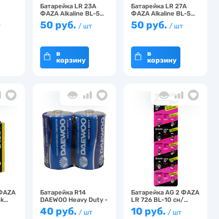
Батарейка LR 23А
Батарейка LR 27А
ФАZА Alkaline BL-5…
ФАZА Alkaline BL-5…
50 руб.
50 руб.
т
/ шт
/ шт
в
в
корзину
корзину
 ФАZА
Батарейка R14
Батарейка AG 2 ФАZА
nk…
DAEWOO Heavy Duty -
LR 726 BL-10 сн/…
2S…
40 руб.
10 руб.
/ шт
/ шт