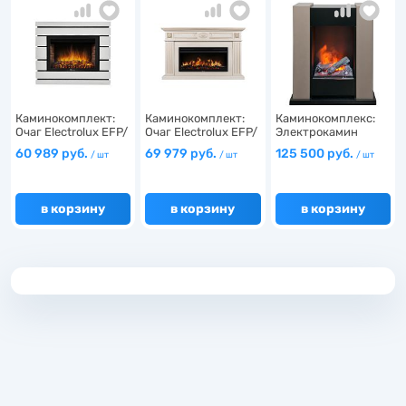
8
1
7
1
8
Каминокомплект:
Каминокомплект:
Каминокомплекс:
1
Очаг Electrolux EFP/
Очаг Electrolux EFP/
Электрокамин
…
…
Vivaldi…
13
60 989 руб.
69 979 руб.
125 500 руб.
/ шт
/ шт
/ шт
1
1
2
в корзину
в корзину
в корзину
5