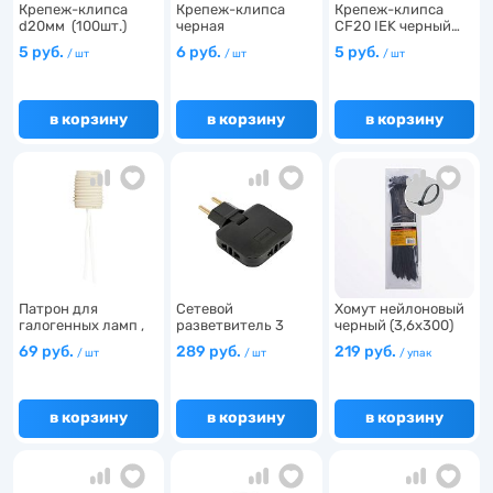
Крепеж-клипса
Крепеж-клипса
Крепеж-клипса
2
2
16
d20мм (100шт.)
черная
CF20 IEK черный…
Б00201…
d16мм (100шт.)…
2
1
5 руб.
6 руб.
5 руб.
/ шт
/ шт
/ шт
16
14
в корзину
в корзину
в корзину
64
2
27
5
5
4
2
111
22
78
7
Патрон для
Сетевой
Хомут нейлоновый
34
галогенных ламп ,
разветвитель 3
черный (3,6х300)
250V G9…
местный б/з …
(1…
7
80
69 руб.
289 руб.
219 руб.
/ шт
/ шт
/ упак
5
3
3
в корзину
в корзину
в корзину
2
11
3
1
1
1