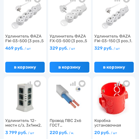
Удлинитель ФАZA
Удлинитель ФАZA
Удлинитель ФАZA
FW-03-500 (3 роз.,5
FX-03-500 (3 роз.,5
FW-03-150 (3 роз.,1.
…
…
…
469 руб.
329 руб.
329 руб.
/ шт
/ шт
/ шт
в корзину
в корзину
в корзину
Удлинитель 12-
Провод ПВС 2х6
Коробка
местн с/з, 3x1мм2,
ГОСТ…
установочная
1.5…
углубленная для…
3 799 руб.
220 руб.
20 руб.
/ шт
/ м.
/ шт