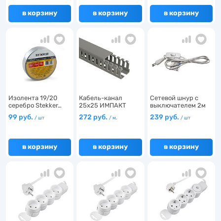
7
1
в корзину
в корзину
в корзину
1
1
1
14
Изолента 19/20
Кабель-канал
Сетевой шнур с
серебро Stekker…
25х25 ИМПАКТ
выключателем 2м
CKM50-025-…
белый…
99 руб.
272 руб.
239 руб.
/ шт
/ м.
/ шт
в корзину
в корзину
в корзину