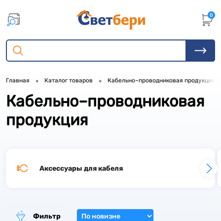
0
•
•
Главная
Каталог товаров
Кабельно–проводниковая продукция
Кабельно–проводниковая
72
продукция
1
31
2
5
Аксессуары для кабеля
5
15
Фильтр