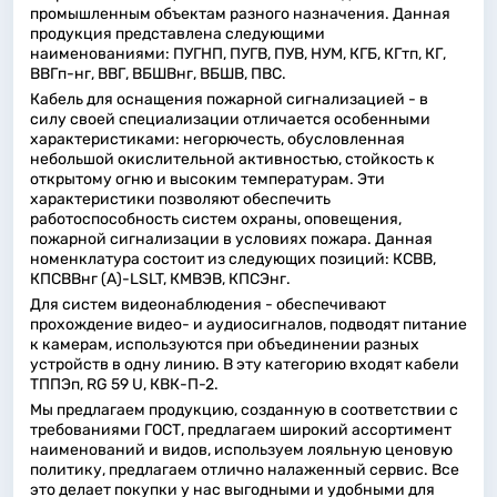
промышленным объектам разного назначения. Данная
продукция представлена следующими
наименованиями: ПУГНП, ПУГВ, ПУВ, НУМ, КГБ, КГтп, КГ,
ВВГп-нг, ВВГ, ВБШВнг, ВБШВ, ПВС.
Кабель для оснащения пожарной сигнализацией - в
силу своей специализации отличается особенными
характеристиками: негорючесть, обусловленная
небольшой окислительной активностью, стойкость к
открытому огню и высоким температурам. Эти
характеристики позволяют обеспечить
работоспособность систем охраны, оповещения,
пожарной сигнализации в условиях пожара. Данная
номенклатура состоит из следующих позиций: КСВВ,
КПСВВнг (А)-LSLT, КМВЭВ, КПСЭнг.
Для систем видеонаблюдения - обеспечивают
прохождение видео- и аудиосигналов, подводят питание
к камерам, используются при объединении разных
устройств в одну линию. В эту категорию входят кабели
ТППЭп, RG 59 U, КВК-П-2.
Мы предлагаем продукцию, созданную в соответствии с
требованиями ГОСТ, предлагаем широкий ассортимент
наименований и видов, используем лояльную ценовую
политику, предлагаем отлично налаженный сервис. Все
это делает покупки у нас выгодными и удобными для