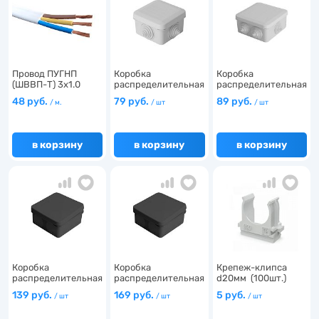
203
2
1
38
2
1
Провод ПУГНП
Коробка
Коробка
18
9
(ШВВП-Т) 3х1.0
распределительная
распределительная
ГОСТ…
(70х70х40)…
(85х85х40)…
48 руб.
79 руб.
89 руб.
/ м.
/ шт
/ шт
31
20
в корзину
в корзину
в корзину
37
15
17
Коробка
Коробка
Крепеж-клипса
8
распределительная
распределительная
d20мм (100шт.)
(80х80х40)…
(100х100х5…
PR.027…
139 руб.
169 руб.
5 руб.
/ шт
/ шт
/ шт
31
1