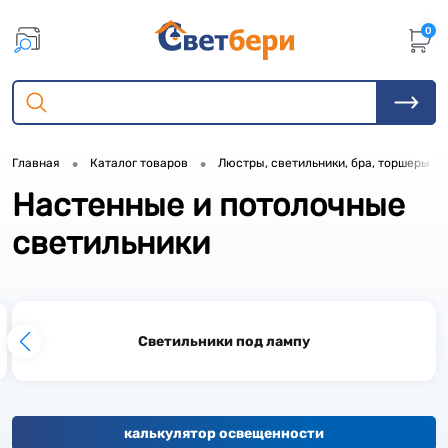
0
•
•
•
Главная
Каталог товаров
Люстры, светильники, бра, торшеры
Настенные и потолочные
1
светильники
17
7
1
2
Светильники под лампу
17
51
калькулятор освещенности