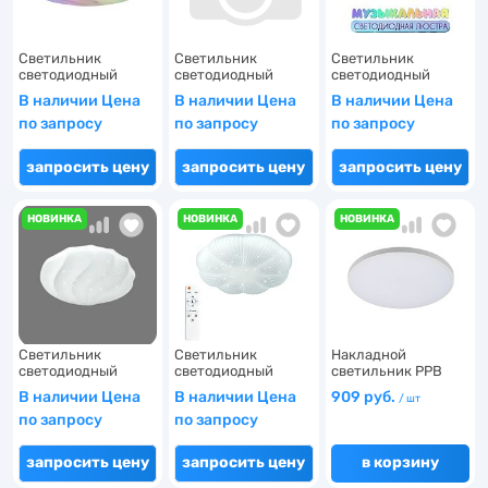
24
Светильник
Светильник
Светильник
светодиодный
светодиодный
светодиодный
накладной 90…
накладной 54…
накладной 40…
В наличии Цена
В наличии Цена
В наличии Цена
1
по запросу
по запросу
по запросу
1
запросить цену
запросить цену
запросить цену
26
1
НОВИНКА
НОВИНКА
НОВИНКА
1
392
1
51
5
3
1
10
2
2
185
Светильник
Светильник
Накладной
светодиодный
светодиодный
светильник PPB
164
1
накладной 90…
накладной 90…
OPAL 36W 65…
В наличии Цена
В наличии Цена
909 руб.
/ шт
6
7
по запросу
по запросу
15
1
запросить цену
запросить цену
в корзину
4
12