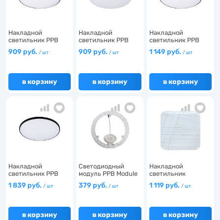
Накладной
Накладной
Накладной
светильник PPB
светильник PPB
светильник PPB
OPAL 36W 40…
OPAL 36W 40…
OPAL 48W 65…
909 руб.
909 руб.
1 149 руб.
/ шт
/ шт
/ шт
в корзину
в корзину
в корзину
Накладной
Светодиодный
Накладной
светильник PPB
модуль PPB Module
светильник
OPAL 70W 40…
22w 6…
КВАДРО 24W 6500…
1 839 руб.
379 руб.
1 119 руб.
/ шт
/ шт
/ шт
в корзину
в корзину
в корзину