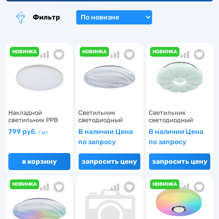
34
3
Фильтр
14
403
42
НОВИНКА
НОВИНКА
НОВИНКА
Накладной
Светильник
Светильник
светильник PPB
светодиодный
светодиодный
OPAL 30W 40…
накладной 90…
накладной 90…
799 руб.
В наличии Цена
В наличии Цена
/ шт
по запросу
по запросу
1
6
в корзину
запросить цену
запросить цену
6
2
НОВИНКА
НОВИНКА
1
1
17