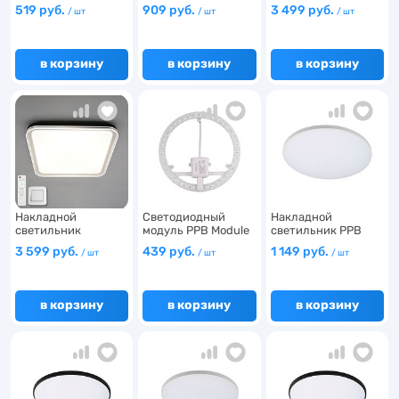
40w 6…
OPAL 36W 65…
"OLIVER" 100W R…
519 руб.
909 руб.
3 499 руб.
/ шт
/ шт
/ шт
в корзину
в корзину
в корзину
28
1
140
2
128
Накладной
Светодиодный
Накладной
светильник
модуль PPB Module
светильник PPB
"OLIVER" 100W S…
28w 6…
OPAL 48W 40…
16
3 599 руб.
439 руб.
1 149 руб.
/ шт
/ шт
/ шт
в корзину
в корзину
в корзину