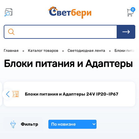
0
•
•
•
Главная
Каталог товаров
Светодиодная лента
Блоки питани
Блоки питания и Адаптеры
5
46
Блоки питания и Адаптеры 24V IP20-IP67
Фильтр