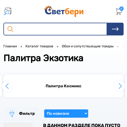
0
•
•
•
Главная
Каталог товаров
Обои и сопутствующие товары
Об
Палитра Экзотика
3
3
Палитра Космикс
3
2
4
Фильтр
6
В ДАННОМ РАЗДЕЛЕ ПОКА ПУСТО