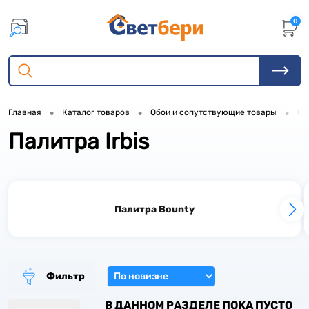
0
•
•
•
Главная
Каталог товаров
Обои и сопутствующие товары
Об
Палитра Irbis
1
3
1
1
Палитра Bounty
4
4
1
9
1
Фильтр
1
9
В ДАННОМ РАЗДЕЛЕ ПОКА ПУСТО
1