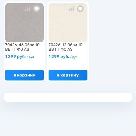
6
6
70426-46 Обои 10
70426-12 Обои 10
ВВ ГТ ФО AS
ВВ ГТ ФО AS
6
Палитра…
Палитра…
1 299 руб.
1 299 руб.
/ рул
/ рул
в корзину
в корзину