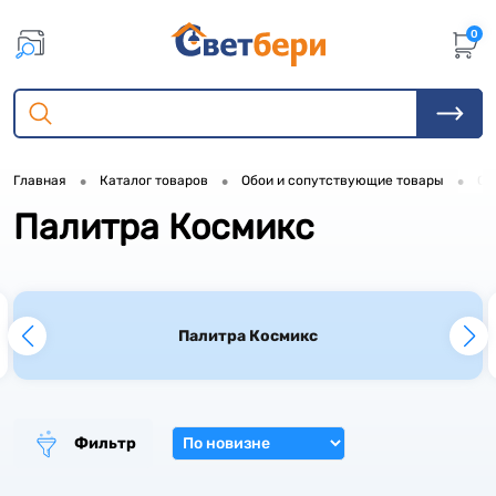
0
•
•
•
Главная
Каталог товаров
Обои и сопутствующие товары
Об
Палитра Космикс
1
1
2
1
Палитра Космикс
2
1
4
Фильтр
4