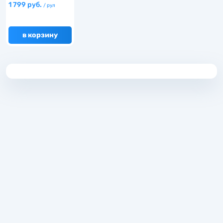
Палитра…
1 799 руб.
/ рул
в корзину