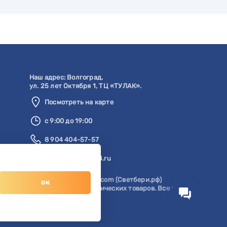
Наш адрес:
Волгоград
,
ул. 25 лет Октября 1, ТЦ «ТУЛАК».
Посмотреть на карте
с 9:00 до 19:00
8 904 404-57-57
zakaz@svetberi34.ru
© 1996-2026 svetberi.com (Светбери.рф)
ок
Магазин электротехнических товаров.
Все права
защищены.