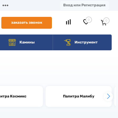
Вход или Регистрация
0
0
заказать звонок
Камины
Инструмент
итра Космикс
Палитра Малибу