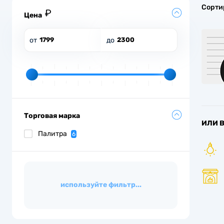
Сорти
Цена
от
до
Торговая марка
ИЛИ 
Палитра
6
показать
используйте фильтр...
очистить фильтр