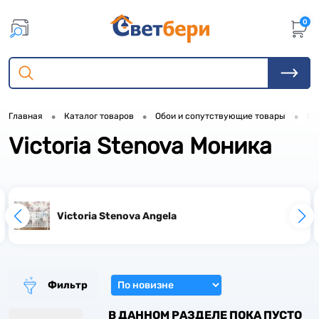
0
1
1
•
•
•
Главная
Каталог товаров
Обои и сопутствующие товары
Об
1
Victoria Stenova Моника
1
Victoria Stenova Angela
1
Фильтр
1
В ДАННОМ РАЗДЕЛЕ ПОКА ПУСТО