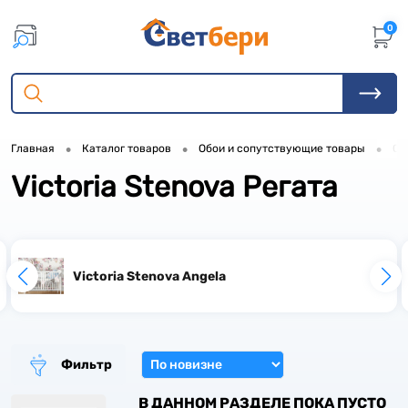
0
1
1
•
•
•
Главная
Каталог товаров
Обои и сопутствующие товары
Об
1
Victoria Stenova Регата
1
Victoria Stenova Angela
1
1
Фильтр
В ДАННОМ РАЗДЕЛЕ ПОКА ПУСТО