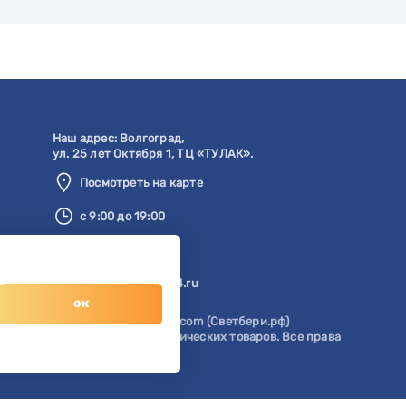
Наш адрес:
Волгоград
,
ул. 25 лет Октября 1, ТЦ «ТУЛАК».
Посмотреть на карте
с 9:00 до 19:00
8 904 404-57-57
zakaz@svetberi34.ru
ок
© 1996-2026 svetberi.com (Светбери.рф)
Магазин электротехнических товаров.
Все права
защищены.