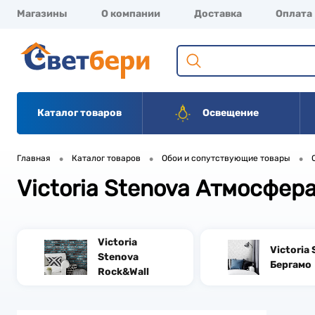
Магазины
О компании
Доставка
Оплата
Каталог товаров
Освещение
•
•
•
Главная
Каталог товаров
Обои и сопутствующие товары
Victoria Stenova Атмосфер
Victoria
Victoria
Stenova
Бергамо
Rock&Wall