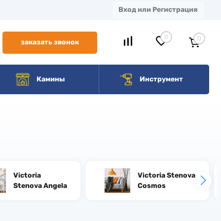
Вход или Регистрация
0
0
заказать звонок
Камины
Инструмент
Victoria
Victoria Stenova
Stenova Angela
Cosmos