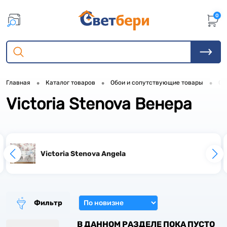
0
1
1
•
•
•
Главная
Каталог товаров
Обои и сопутствующие товары
Об
1
Victoria Stenova Венера
1
Victoria Stenova Angela
1
1
Фильтр
В ДАННОМ РАЗДЕЛЕ ПОКА ПУСТО