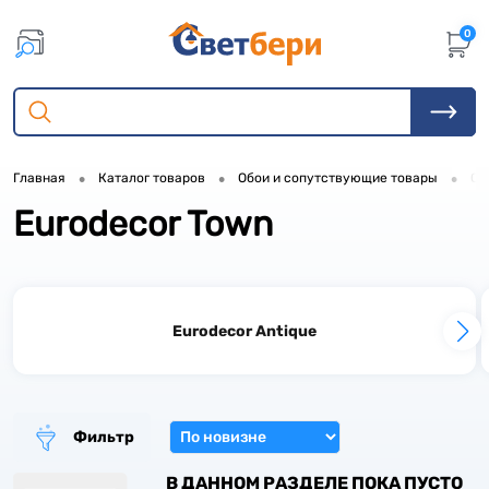
0
•
•
•
Главная
Каталог товаров
Обои и сопутствующие товары
Об
Eurodecor Town
4
2
2
Eurodecor Antique
1
1
6
2
Фильтр
6
В ДАННОМ РАЗДЕЛЕ ПОКА ПУСТО