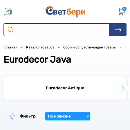
0
•
•
•
Главная
Каталог товаров
Обои и сопутствующие товары
Об
Eurodecor Java
3
3
2
Eurodecor Antique
2
2
6
Фильтр
6