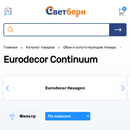
0
•
•
•
Главная
Каталог товаров
Обои и сопутствующие товары
Об
Eurodecor Continuum
3
3
1
Eurodecor Hexagon
1
3
6
1
Фильтр
6