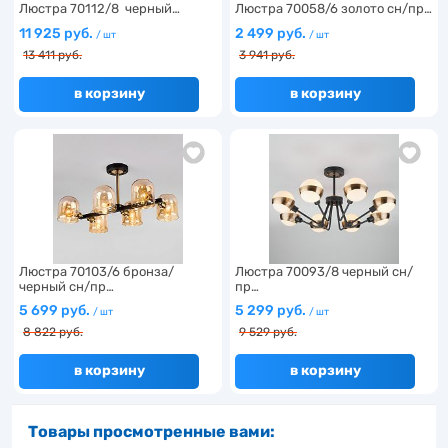
Люстра 70112/8 черный…
Люстра 70058/6 золото сн/пр…
11 925 руб.
2 499 руб.
/ шт
/ шт
13 411 руб.
3 941 руб.
в корзину
в корзину
Люстра 70103/6 бронза/
Люстра 70093/8 черный сн/
черный сн/пр…
пр…
5 699 руб.
5 299 руб.
/ шт
/ шт
8 822 руб.
9 529 руб.
в корзину
в корзину
Товары просмотренные вами: