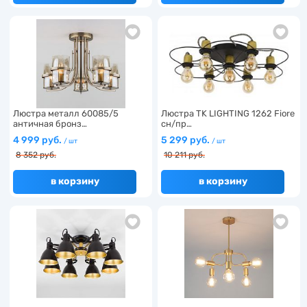
Люстра металл 60085/5
Люстра TK LIGHTING 1262 Fiore
античная бронз…
сн/пр…
4 999 руб.
5 299 руб.
/ шт
/ шт
8 352 руб.
10 211 руб.
в корзину
в корзину