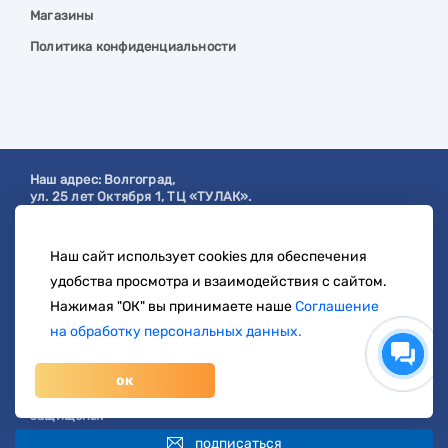
Магазины
Политика конфиденциальности
Наш адрес:
Волгоград
,
ул. 25 лет Октября 1, ТЦ «ТУЛАК».
Посмотреть на карте
Наш сайт использует cookies для обеспечения
с 9:00 до 19:00
удобства просмотра и взаимодействия с сайтом.
8 904 404-57-57
Нажимая "ОК" вы принимаете наше
Соглашение
на обработку персональных данных.
zakaz@svetberi34.ru
ок
© 1996-2026 svetberi.com (Светбери.рф)
Магазин электротехнических товаров.
Все права
защищены.
подписаться