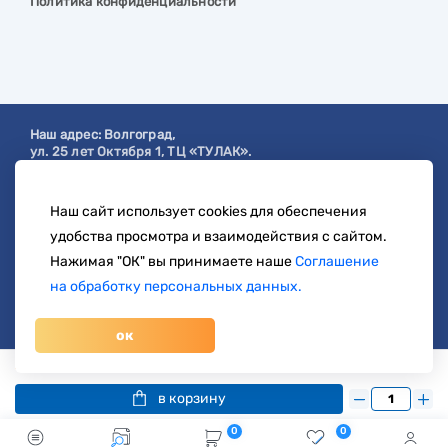
Политика конфиденциальности
Наш адрес:
Волгоград
,
ул. 25 лет Октября 1, ТЦ «ТУЛАК».
Посмотреть на карте
Наш сайт использует cookies для обеспечения
с 9:00 до 19:00
удобства просмотра и взаимодействия с сайтом.
8 904 404-57-57
Нажимая "ОК" вы принимаете наше
Соглашение
на обработку персональных данных.
zakaz@svetberi34.ru
ок
© 1996-2026 svetberi.com (Светбери.рф)
Магазин электротехнических товаров.
Все права
11 399 руб.
/ шт
23 764 руб.
защищены.
в корзину
0
0