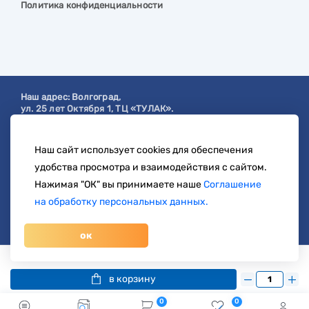
Политика конфиденциальности
Наш адрес:
Волгоград
,
ул. 25 лет Октября 1, ТЦ «ТУЛАК».
Посмотреть на карте
Наш сайт использует cookies для обеспечения
с 9:00 до 19:00
удобства просмотра и взаимодействия с сайтом.
8 904 404-57-57
Нажимая "ОК" вы принимаете наше
Соглашение
на обработку персональных данных.
zakaz@svetberi34.ru
ок
© 1996-2026 svetberi.com (Светбери.рф)
Магазин электротехнических товаров.
Все права
5 699 руб.
/ шт
8 822 руб.
защищены.
в корзину
0
0