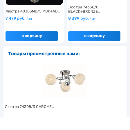
Люстра 74338/8
Люстра 40383MD/5 MBK+AB…
BLACK+BRONZE…
7 479 руб.
8 399 руб.
/ шт
/ шт
в корзину
в корзину
Товары просмотренные вами:
Люстра 74308/3 CHROME…