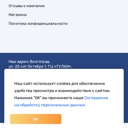
Отзывы о компании
Магазины
Политика конфиденциальности
Наш адрес:
Волгоград
,
ул. 25 лет Октября 1, ТЦ «ТУЛАК».
Посмотреть на карте
Наш сайт использует cookies для обеспечения
с 9:00 до 19:00
удобства просмотра и взаимодействия с сайтом.
8 904 404-57-57
Нажимая "ОК" вы принимаете наше
Соглашение
на обработку персональных данных.
zakaz@svetberi34.ru
ок
© 1996-2026 svetberi.com (Светбери.рф)
Магазин электротехнических товаров.
Все права
1 659 руб.
/ шт