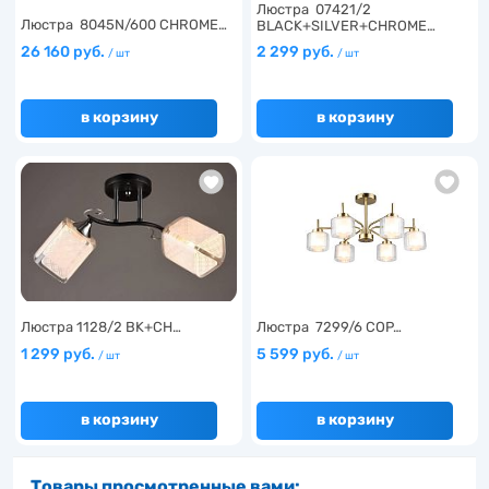
Люстра 07421/2
Люстра 8045N/600 CHROME…
BLACK+SILVER+CHROME…
26 160 руб.
2 299 руб.
/ шт
/ шт
в корзину
в корзину
Люстра 1128/2 BK+CH…
Люстра 7299/6 COP…
1 299 руб.
5 599 руб.
/ шт
/ шт
в корзину
в корзину
Товары просмотренные вами: