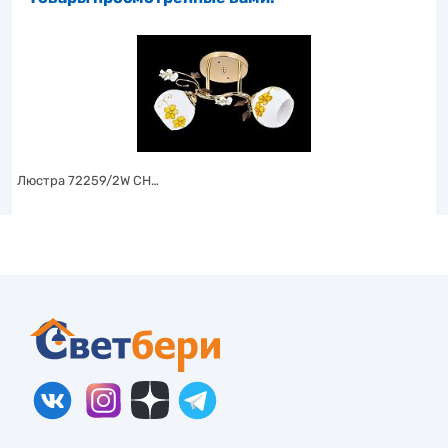
Люстра 72259/2W CH…