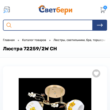
0
•
•
•
Главная
Каталог товаров
Люстры, светильники, бра, торшеры
Люстра 72259/2W CH