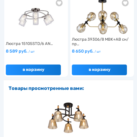
Люстра 39306/8 MBK+AB сн/
Люстра 15105STD/6 AN…
пр…
8 589 руб.
8 650 руб.
/ шт
/ шт
в корзину
в корзину
Товары просмотренные вами: