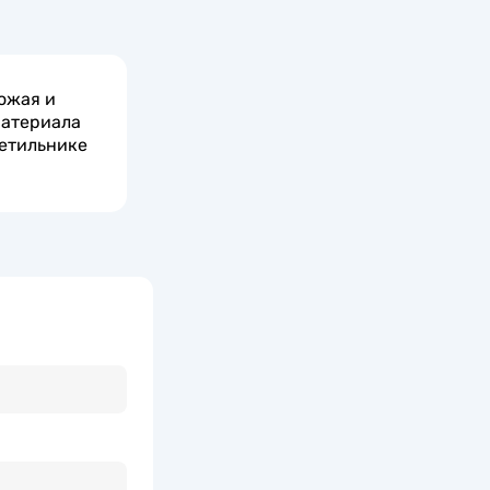
ожая и
материала
ветильнике