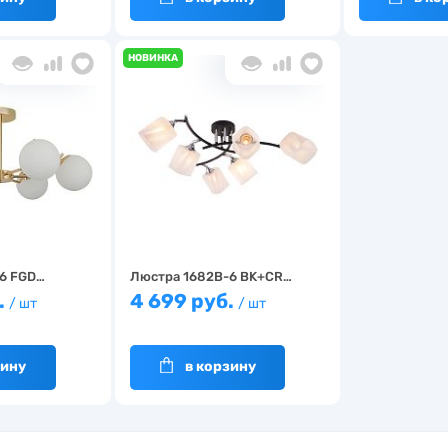
НОВИНКА
6 FGD…
Люстра 1682B-6 BK+CR…
.
4 699 руб.
/ шт
/ шт
зину
в корзину