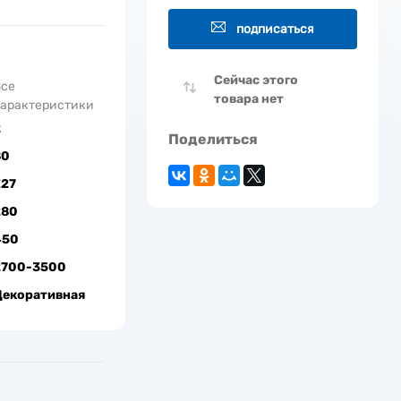
подписаться
Сейчас этого
Все
товара нет
арактеристики
2
Поделиться
80
Е27
280
450
2700-3500
Декоративная