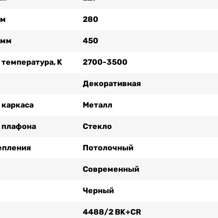
мм
280
 мм
450
 температура, K
2700-3500
Декоративная
 каркаса
Металл
 плафона
Стекло
епления
Потолочный
Современный
Черный
4488/2 BK+CR