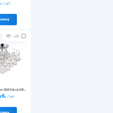
б.
/ шт
рзину
л 1501/6+6 CR…
уб.
/ шт
рзину