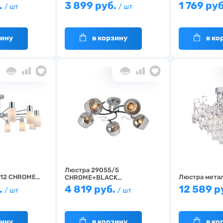
.
3 899 руб.
1 769 ру
/ шт
/ шт
зину
в корзину
в ко
Люстра 29055/5
/12 CHROME…
Люстра метал
CHROME+BLACK…
.
4 819 руб.
12 589 р
/ шт
/ шт
зину
в корзину
в ко