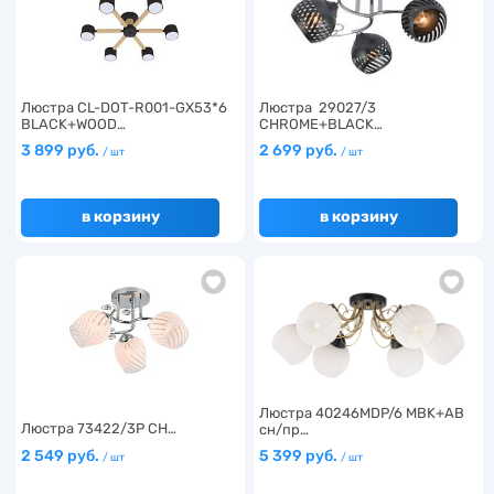
Люстра CL-DOT-R001-GX53*6
Люстра 29027/3
BLACK+WOOD…
CHROME+BLACK…
3 899 руб.
2 699 руб.
/ шт
/ шт
в корзину
в корзину
Люстра 40246MDP/6 MBK+AB
Люстра 73422/3P CH…
сн/пр…
2 549 руб.
5 399 руб.
/ шт
/ шт