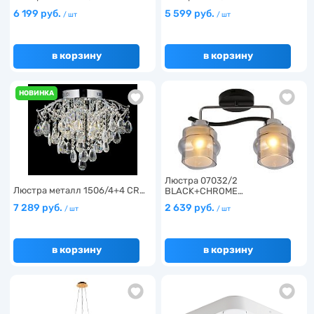
6 199 руб.
5 599 руб.
/ шт
/ шт
в корзину
в корзину
НОВИНКА
Люстра 07032/2
Люстра металл 1506/4+4 CR…
BLACK+CHROME…
7 289 руб.
2 639 руб.
/ шт
/ шт
в корзину
в корзину