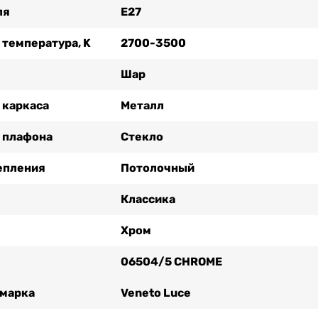
ля
Е27
 температура, K
2700-3500
Шар
 каркаса
Металл
 плафона
Стекло
епления
Потолочный
Классика
Хром
06504/5 CHROME
 марка
Veneto Luce