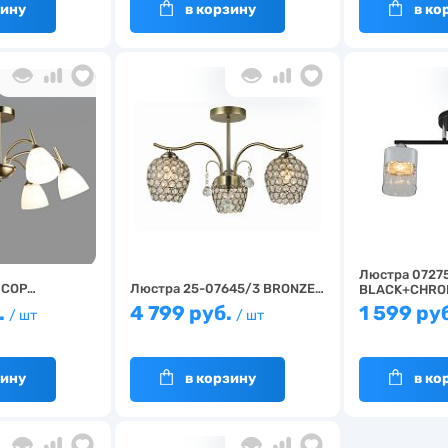
зину
в корзину
в ко
Люстра 0727
 COP…
Люстра 25-07645/3 BRONZE…
BLACK+CHRO
.
4 799 руб.
1 599 ру
/ шт
/ шт
зину
в корзину
в ко