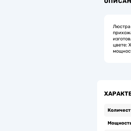
ОПИСА
Люстра 
прихожа
изготов
цвете: 
мощност
ХАРАКТ
Количест
Мощность