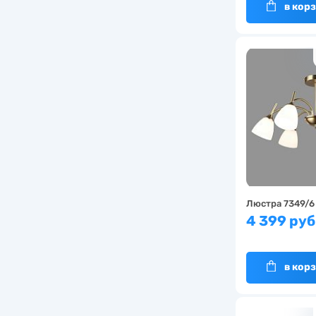
в кор
Люстра 7349/6
4 399 руб
в кор