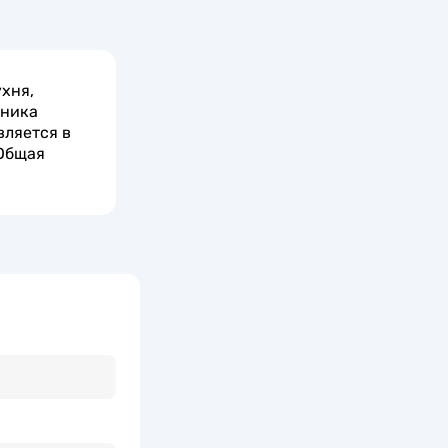
хня,
ьника
вляется в
 Общая