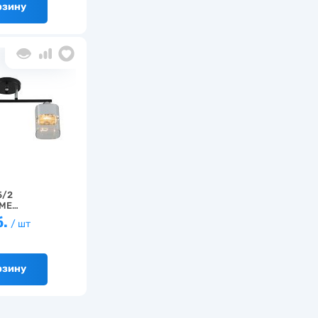
рзину
5/2
ME…
б.
/ шт
рзину