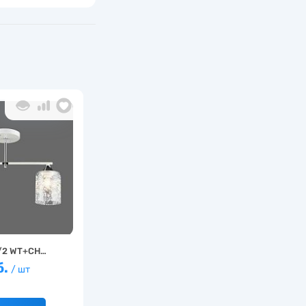
/2 WT+CH…
б.
/ шт