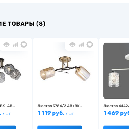
Е ТОВАРЫ (8)
 BK+AB…
Люстра 3784/2 AB+BK…
Люстра 4442
.
1 119 руб.
1 469 ру
/ шт
/ шт