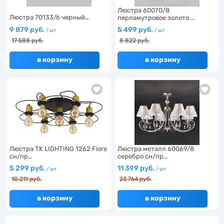
Люстра 60070/8
Люстра 70133/6 черный…
перламутровое золото …
9 879 руб.
5 499 руб.
/ шт
/ шт
17 588 руб.
8 822 руб.
в корзину
в корзину
Люстра TK LIGHTING 1262 Fiore
Люстра металл 60069/8
сн/пр…
серебро сн/пр…
5 299 руб.
11 399 руб.
/ шт
/ шт
10 211 руб.
23 764 руб.
в корзину
в корзину