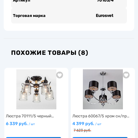
Артикул
70103/4
Торговая марка
Eurosvet
ПОХОЖИЕ ТОВАРЫ (8)
Люстра 70111/5 черный…
Люстра 60067/5 хром сн/пр…
6 339 руб.
4 399 руб.
/ шт
/ шт
7 623 руб.