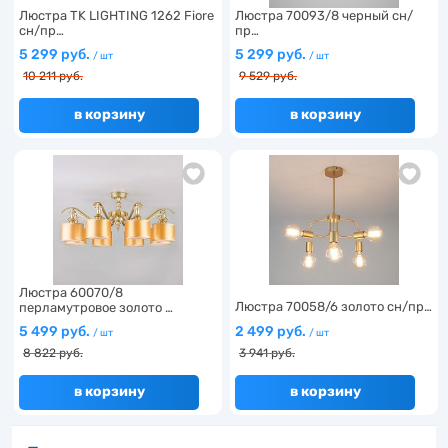
Люстра TK LIGHTING 1262 Fiore
Люстра 70093/8 черный сн/
сн/пр…
пр…
5 299 руб.
5 299 руб.
/ шт
/ шт
10 211 руб.
9 529 руб.
в корзину
в корзину
Люстра 60070/8
Люстра 70058/6 золото сн/пр…
перламутровое золото …
5 499 руб.
2 499 руб.
/ шт
/ шт
8 822 руб.
3 941 руб.
в корзину
в корзину