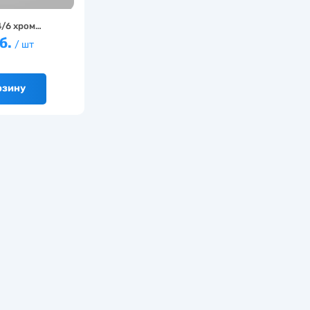
4/6 хром…
б.
/ шт
рзину