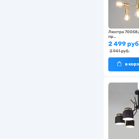
Люстра 70058/
пр…
2 499 руб
3 941 руб.
в кор