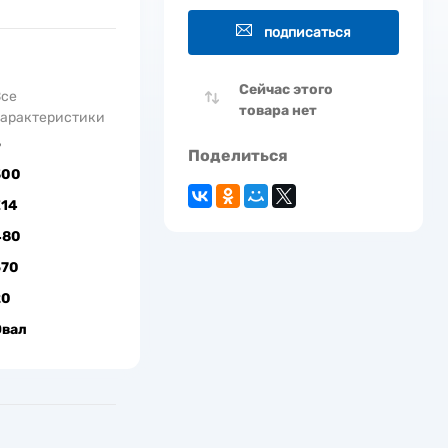
подписаться
Сейчас этого
Все
товара нет
арактеристики
5
Поделиться
300
Е14
480
570
20
Овал