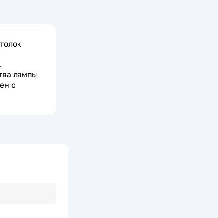
отолок
.
тва лампы
ен с