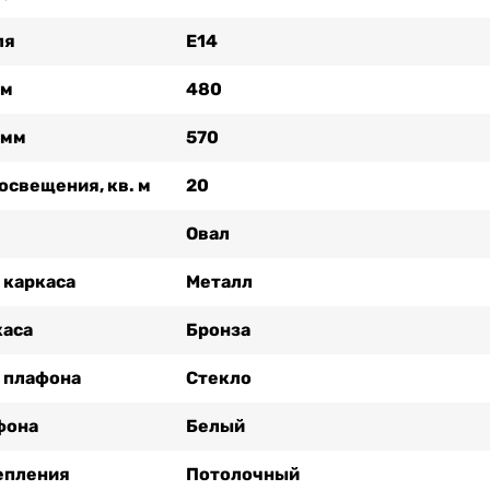
ля
Е14
мм
480
 мм
570
освещения, кв. м
20
Овал
 каркаса
Металл
каса
Бронза
 плафона
Стекло
фона
Белый
епления
Потолочный