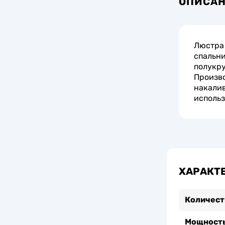
ОПИСА
Люстра 
спальни
полукру
Произво
накалив
использ
ХАРАКТ
Количест
Мощность