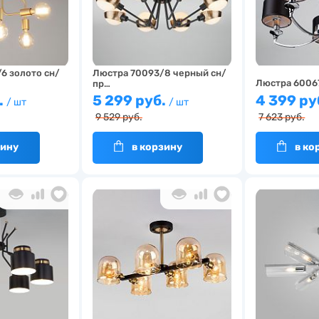
6 золото сн/
Люстра 70093/8 черный сн/
Люстра 6006
пр…
.
5 299 руб.
4 399 ру
/ шт
/ шт
9 529 руб.
7 623 руб.
зину
в корзину
в ко