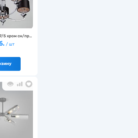
7/5 хром сн/пр…
б.
/ шт
рзину