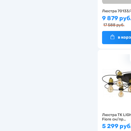
Люстра 70133/
9 879 руб
17 588 руб.
в кор
Люстра TK LIG
Fiore сн/пр…
5 299 руб