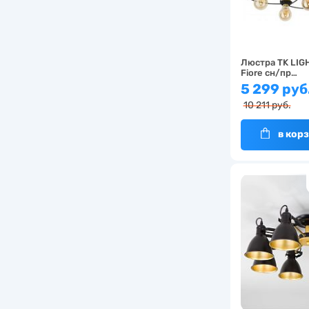
Люстра TK LIG
Fiore сн/пр…
5 299 руб
10 211 руб.
в кор