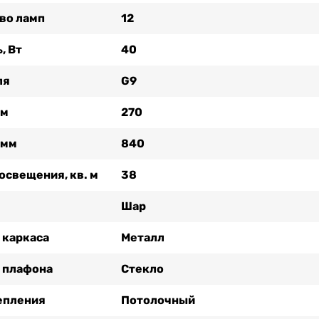
во ламп
12
, Вт
40
ля
G9
мм
270
 мм
840
освещения, кв. м
38
Шар
 каркаса
Металл
 плафона
Стекло
епления
Потолочный