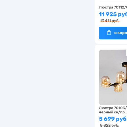
Люстра 70112
11 925 ру
13 411 руб.
в кор
Люстра 70103/
черный сн/пр
5 699 руб
8 822 руб.