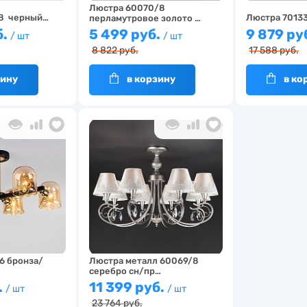
Люстра 60070/8
/8 черный…
Люстра 7013
перламутровое золото …
б.
5 499 руб.
9 879 ру
/ шт
/ шт
8 822 руб.
17 588 руб.
зину
в корзину
в ко
6 бронза/
Люстра металл 60069/8
…
серебро сн/пр…
.
11 399 руб.
/ шт
/ шт
23 764 руб.