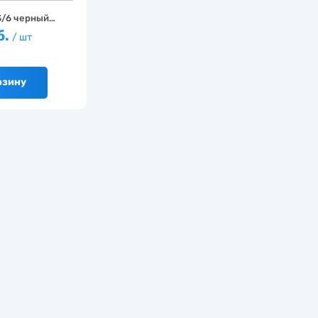
3/6 черный…
б.
/ шт
рзину