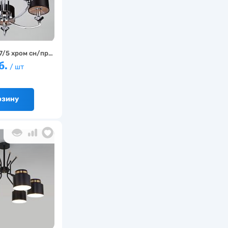
7/5 хром сн/пр…
б.
/ шт
рзину