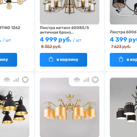
HTING 1262
Люстра металл 60085/5
Люстра 6006
античная бронз…
.
4 999 руб.
4 399 ру
/ шт
/ шт
8 352 руб.
7 623 руб.
зину
в корзину
в ко