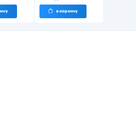
зину
в корзину