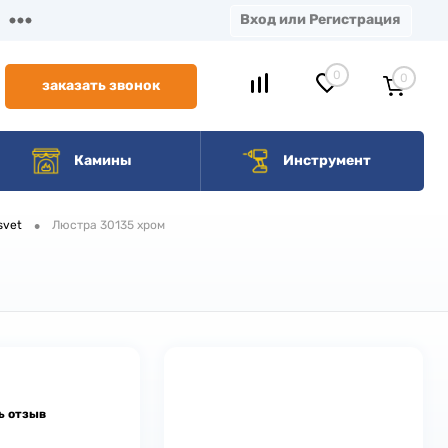
Вход или Регистрация
0
0
заказать звонок
Камины
Инструмент
•
svet
Люстра 30135 хром
ь отзыв