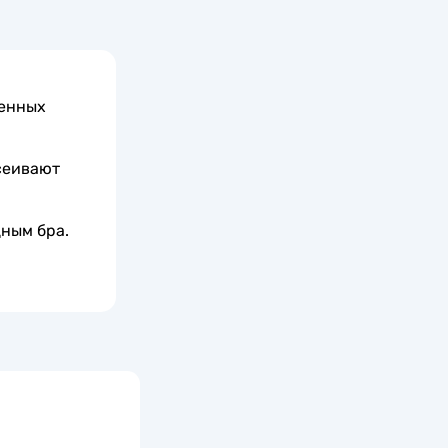
менных
сеивают
ным бра.