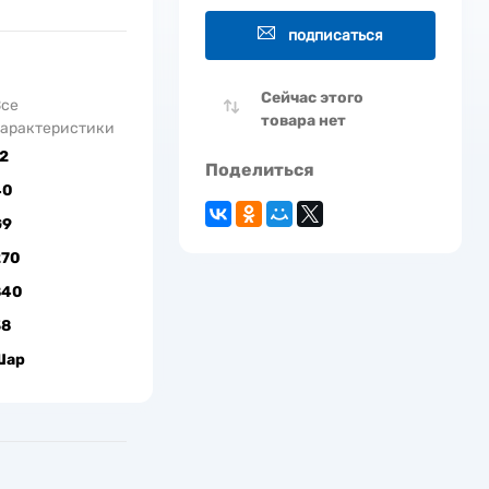
подписаться
Сейчас этого
Все
товара нет
арактеристики
2
Поделиться
40
G9
270
840
38
Шар