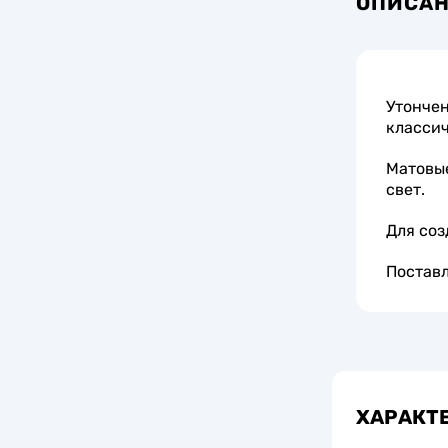
ОПИСА
Утончен
классич
Матовые
свет.
Для соз
Поставл
ХАРАКТ