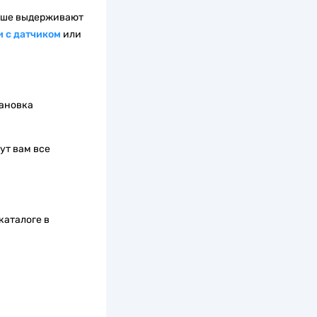
учше выдерживают
и с датчиком
или
тановка
ут вам все
каталоге в