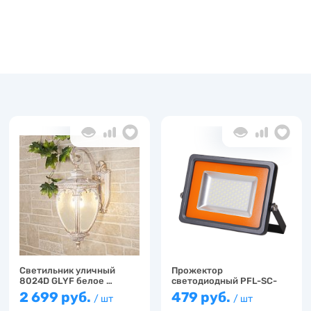
Светильник уличный
Прожектор
8024D GLYF белое …
светодиодный PFL-SС-
10w J…
2 699 руб.
479 руб.
/ шт
/ шт