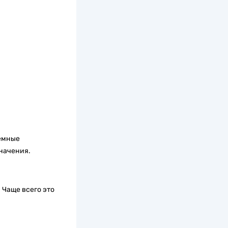
земные
начения.
 Чаще всего это