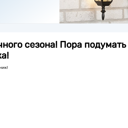
чного сезона! Пора подумать
а!
ник!