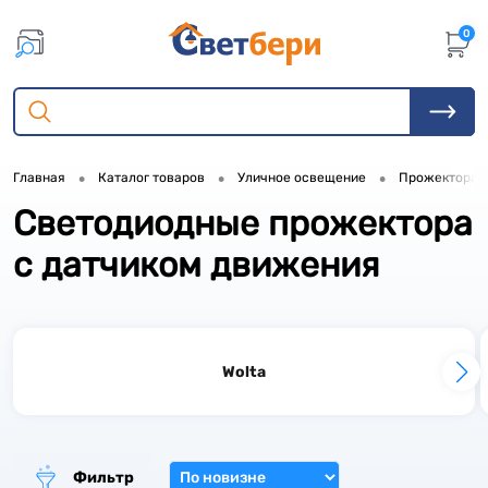
0
•
•
•
Главная
Каталог товаров
Уличное освещение
Прожектора
Светодиодные прожектора
9
с датчиком движения
1
15
Wolta
Фильтр