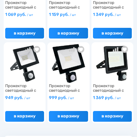
Прожектор
Прожектор
Прожектор
15
светодиодный с
светодиодный с
светодиодный с
датчиком дв…
датчиком дв…
датчиком дв…
14
1 069 руб.
1 159 руб.
1 349 руб.
/ шт
/ шт
/ шт
в корзину
в корзину
в корзину
3
3
2
15
4
9
Прожектор
Прожектор
Прожектор
светодиодный с
светодиодный с
светодиодный с
датчиком дв…
датчиком дв…
датчиком дв…
12
949 руб.
999 руб.
1 369 руб.
/ шт
/ шт
/ шт
1
в корзину
в корзину
в корзину
5
1
11