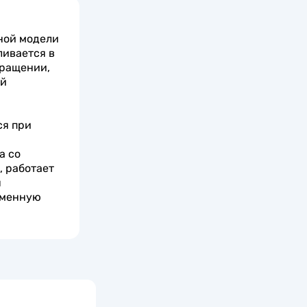
ной модели
ливается в
бращении,
ый
ся при
а со
, работает
я
еменную