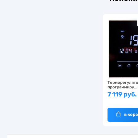
Терморегулято
программиру…
7 119 руб.
в кор