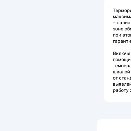
Терморе
максим
– налич
зоне об
при это
гаранти
Включен
помощи 
темпера
шкалой 
от стан
выявле
работу 