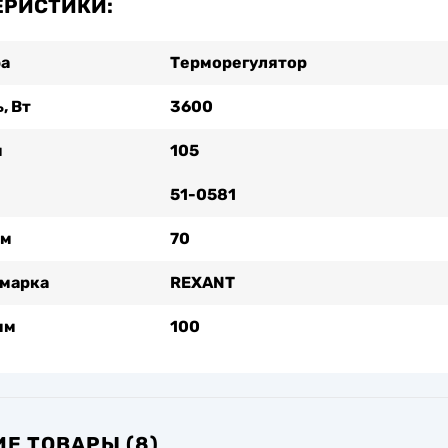
ЕРИСТИКИ:
ра
Терморегулятор
, Вт
3600
м
105
51-0581
мм
70
 марка
REXANT
мм
100
Е ТОВАРЫ (8)