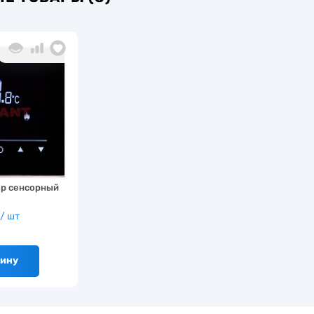
р сенсорный
/ шт
зину