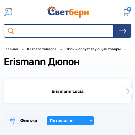
0
•
•
•
Главная
Каталог товаров
Обои и сопутствующие товары
Об
Erismann Дюпон
3
3
2
Erismann Lucia
1
2
6
1
Фильтр
6