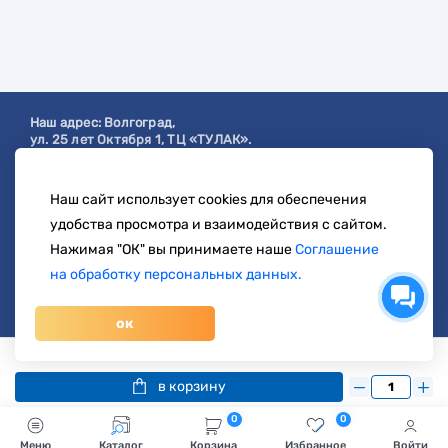
Наш адрес:
Волгоград
,
ул. 25 лет Октября 1, ТЦ «ТУЛАК».
Посмотреть на карте
Наш сайт использует cookies для обеспечения
с 9:00 до 19:00
удобства просмотра и взаимодействия с сайтом.
8 904 404-57-57
Нажимая "ОК" вы принимаете наше
Соглашение
на обработку персональных данных.
zakaz@svetberi34.ru
ок
© 1996-2026 svetberi.com (Светбери.рф)
Магазин электротехнических товаров.
Все права
249 руб.
/ шт
366 руб.
защищены.
в корзину
0
0
Меню
Каталог
Корзина
Избранное
Войти