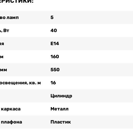
ЕРИСТИКИ:
во ламп
5
, Вт
40
ля
Е14
мм
160
 мм
550
освещения, кв. м
16
Цилиндр
 каркаса
Металл
 плафона
Пластик