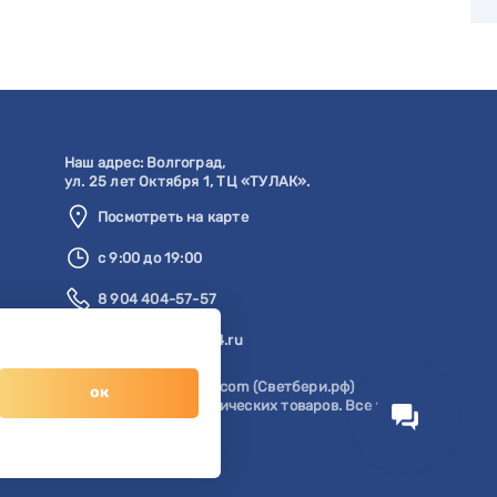
Наш адрес:
Волгоград
,
ул. 25 лет Октября 1, ТЦ «ТУЛАК».
Посмотреть на карте
с 9:00 до 19:00
8 904 404-57-57
zakaz@svetberi34.ru
© 1996-2026 svetberi.com (Светбери.рф)
ок
Магазин электротехнических товаров.
Все права
защищены.