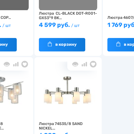
Люстра CL-BLACK DOT-R001-
 COP…
Люстра 4607
GX53*9 BK…
.
4 599 руб.
1 769 ру
/ шт
/ шт
зину
в корзину
в ко
/8
Люстра 74535/8 SAND
E…
NICKEL…