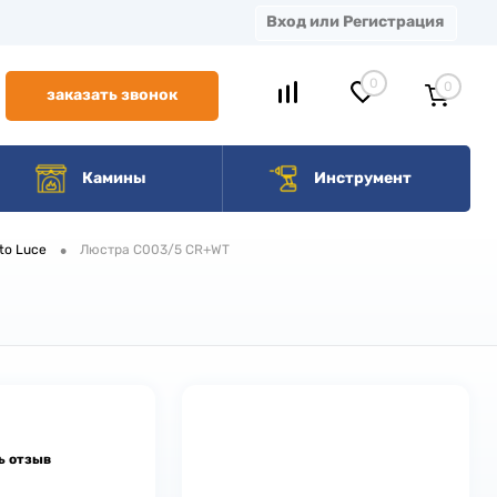
Вход или Регистрация
0
0
заказать звонок
Камины
Инструмент
•
to Luce
Люстра C003/5 CR+WT
ь отзыв