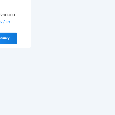
/2 WT+CH…
б.
/ шт
рзину