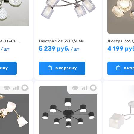
A BK+CH …
Люстра 15105STD/4 AN…
Люстра 3613
.
5 239 руб.
4 199 ру
/ шт
/ шт
зину
в корзину
в ко