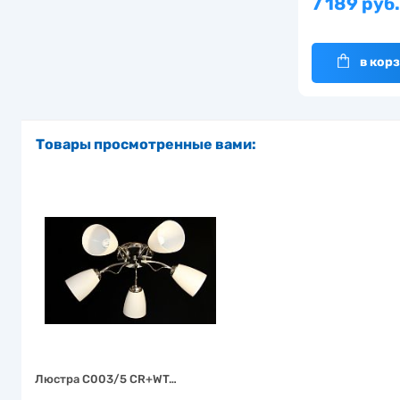
7 189 руб
в кор
Товары просмотренные вами:
Люстра C003/5 CR+WT…