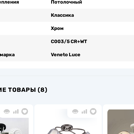
епления
Потолочный
Классика
Хром
C003/5 CR+WT
 марка
Veneto Luce
Е ТОВАРЫ (8)