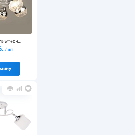
/5 WT+CH…
б.
/ шт
рзину