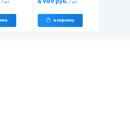
.
6 989 руб.
/ шт
/ шт
зину
в корзину