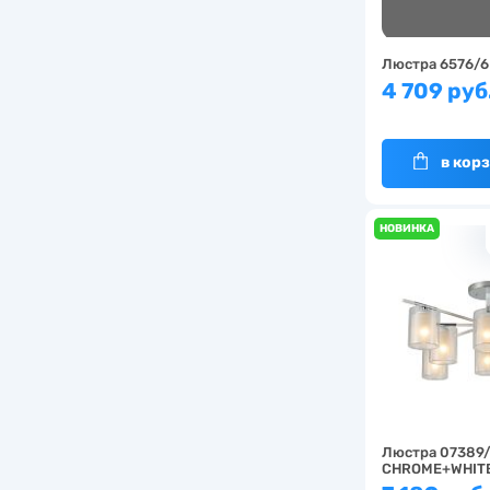
Люстра 6576/6
4 709 руб
в кор
НОВИНКА
Люстра 07389
CHROME+WHIT