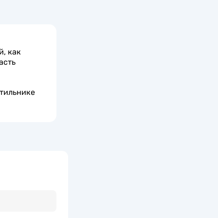
, как
асть
етильнике