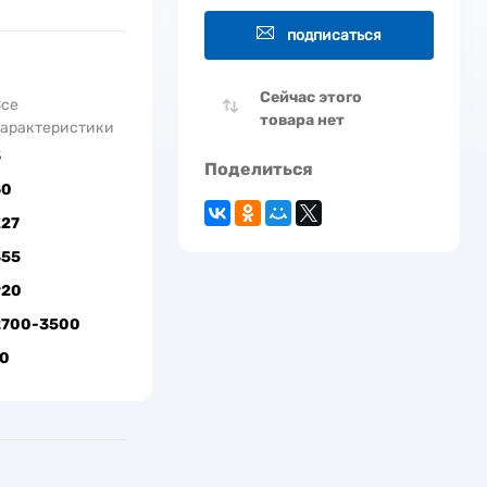
подписаться
Сейчас этого
Все
товара нет
арактеристики
3
Поделиться
60
Е27
355
920
2700-3500
10