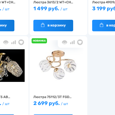
8 WT+CH…
Люстра 3613/2 WT+CH…
Люстра 4909
.
1 499 руб.
3 199 ру
/ шт
/ шт
зину
в корзину
в ко
НОВИНКА
/5 AB…
Люстра 75112/3T FGD…
.
2 699 руб.
/ шт
/ шт