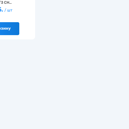
/3 CH…
б.
/ шт
рзину