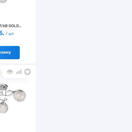
7/6B GOLD…
б.
/ шт
рзину