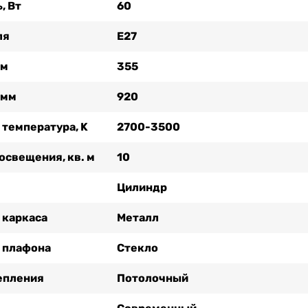
, Вт
60
ля
Е27
мм
355
 мм
920
 температура, K
2700-3500
освещения, кв. м
10
Цилиндр
 каркаса
Металл
 плафона
Стекло
епления
Потолочный