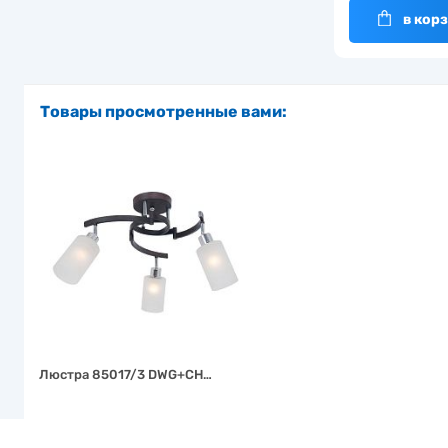
в кор
Товары просмотренные вами:
Люстра 85017/3 DWG+CH…