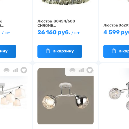
6
Люстра 8045N/600
Люстра 0629
E…
CHROME…
.
26 160 руб.
4 599 ру
/ шт
/ шт
зину
в корзину
в ко