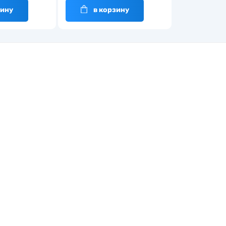
зину
в корзину