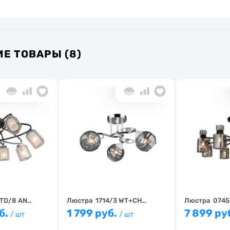
Е ТОВАРЫ (8)
STD/8 AN…
Люстра 1714/3 WT+CH…
Люстра 0745
б.
1 799 руб.
7 899 ру
/ шт
/ шт