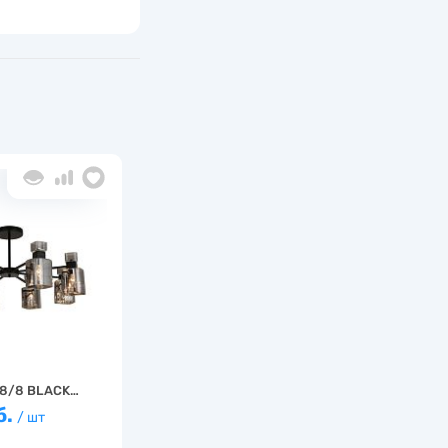
8/8 BLACK…
б.
/ шт