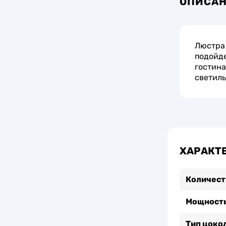
ОПИСА
Люстра 
подойде
гостина
светиль
ХАРАКТ
Количест
Мощность
Тип цоко