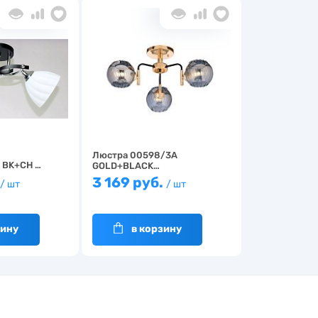
Люстра 00598/3A
 BK+CH …
GOLD+BLACK…
3 169 руб.
/ шт
/ шт
зину
в корзину