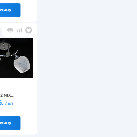
рзину
/2 MIX…
б.
/ шт
рзину