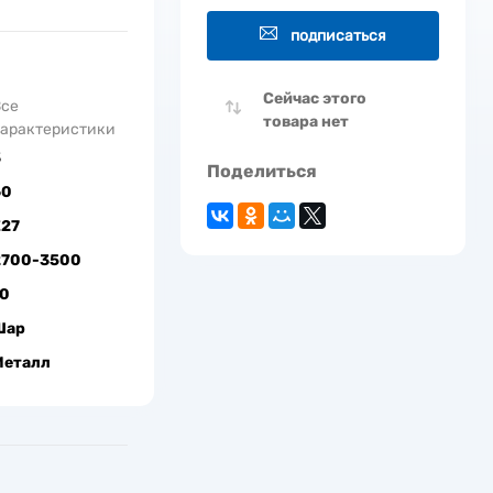
подписаться
Сейчас этого
Все
товара нет
арактеристики
3
Поделиться
60
Е27
2700-3500
10
Шар
Металл