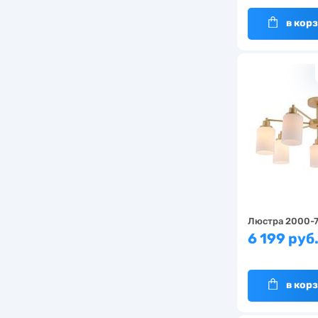
в кор
Люстра 2000-
6 199 руб
в кор