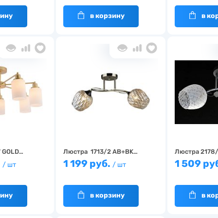
зину
в корзину
в ко
7 GOLD…
Люстра 1713/2 AB+BK…
Люстра 2178
.
1 199 руб.
1 509 ру
/ шт
/ шт
зину
в корзину
в ко