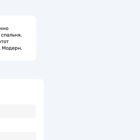
ично
 спальня,
этот
, Модерн.