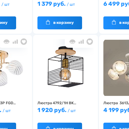
.
1 379 руб.
6 499 ру
/ шт
/ шт
зину
в корзину
в ко
/3P FGD…
Люстра 4792/1H BK…
Люстра 3613
.
1 920 руб.
4 199 ру
/ шт
/ шт
зину
в корзину
в ко