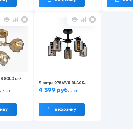
3 GOLD сн/
Люстра 07569/5 BLACK…
.
4 399 руб.
/ шт
/ шт
зину
в корзину