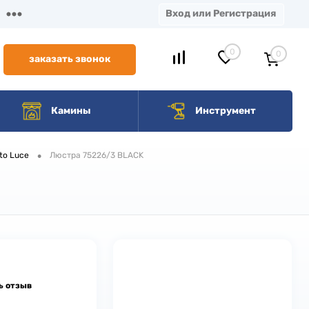
Вход или Регистрация
0
0
заказать звонок
Камины
Инструмент
•
to Luce
Люстра 75226/3 BLACK
ь отзыв