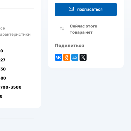
подписаться
Сейчас этого
Все
товара нет
арактеристики
3
Поделиться
60
Е27
230
480
2700-3500
10