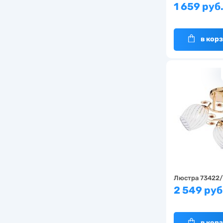
1 659 руб
в кор
Люстра 73422
2 549 руб
в кор