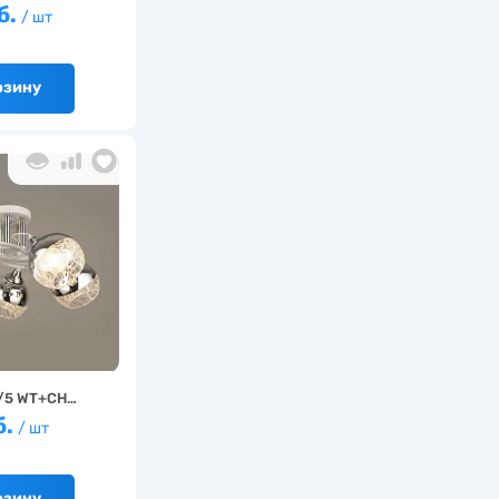
б.
/ шт
рзину
/5 WT+CH…
б.
/ шт
рзину