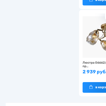
Люстра 06662/
пр…
2 939 руб
в кор