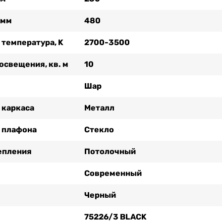
 мм
480
 температура, K
2700-3500
освещения, кв. м
10
Шар
 каркаса
Металл
 плафона
Стекло
епления
Потолочный
Современный
Черный
75226/3 BLACK