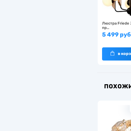
Люстра Friede 
пр…
5 499 руб
в кор
ПОХОЖИ