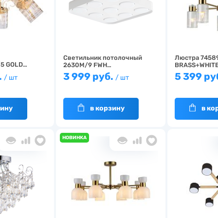
Светильник потолочный
Люстра 7458
/5 GOLD…
2630M/9 FWH…
BRASS+WHIT
.
3 999 руб.
5 399 ру
/ шт
/ шт
зину
в корзину
в ко
НОВИНКА