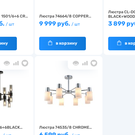
Люстра CL-D
 1501/6+6 CR…
Люстра 74664/8 COPPER…
BLACK+WOO
б.
9 999 руб.
3 899 ру
/ шт
/ шт
зину
в корзину
в ко
/6+6BLACK…
Люстра 74535/8 CHROME…
.
6 599 руб.