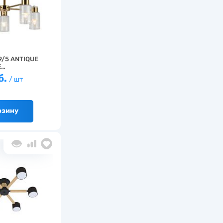
9/5 ANTIQUE
E…
б.
/ шт
рзину