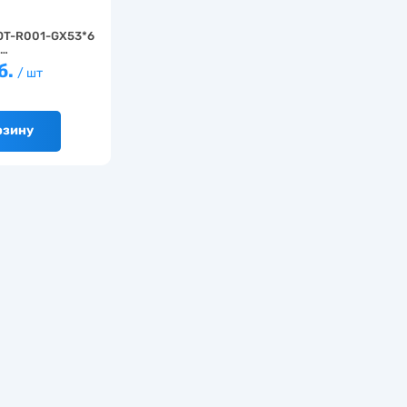
OT-R001-GX53*6
D…
б.
/ шт
рзину