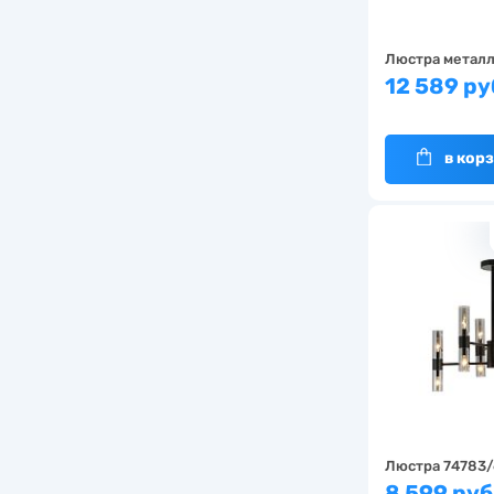
Люстра металл
12 589 ру
в кор
Люстра 74783
8 599 руб