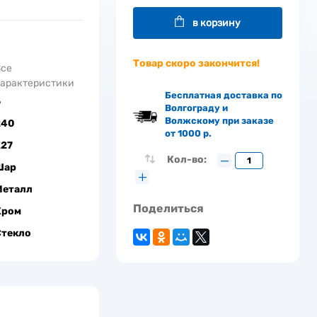
в корзину
Товар скоро закончится!
Все
арактеристики
Бесплатная доставка по
6
Волгограду и
Волжскому при заказе
240
от 1000 р.
Е27
Кол-во:
Шар
Металл
Поделиться
Хром
Стекло