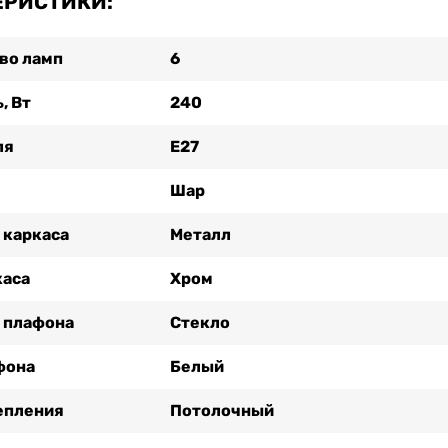
ЕРИСТИКИ:
во ламп
6
, Вт
240
ля
Е27
Шар
 каркаса
Металл
каса
Хром
 плафона
Стекло
фона
Белый
епления
Потолочный