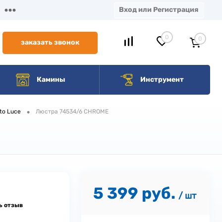
Вход или Регистрация
0
0
заказать звонок
Камины
Инструмент
•
to Luce
Люстра 74534/6 CHROME
5 399 руб.
/ шт
ь отзыв