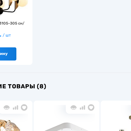
3105-305 сн/
.
/ шт
зину
Е ТОВАРЫ (8)