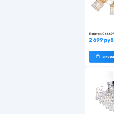
Люстра 06669
2 699 руб
в кор