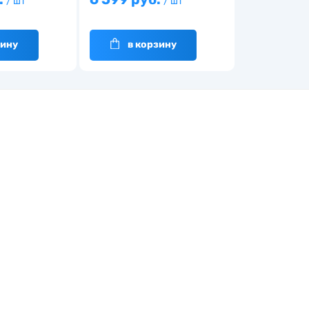
/ шт
/ шт
зину
в корзину