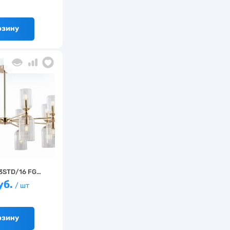
рзину
3STD/16 FG…
уб.
/ шт
рзину