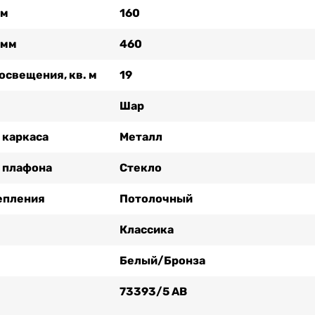
мм
160
 мм
460
освещения, кв. м
19
Шар
 каркаса
Металл
 плафона
Стекло
епления
Потолочный
Классика
Белый/Бронза
73393/5 AB