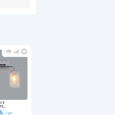
1/2
TE…
б.
/ шт