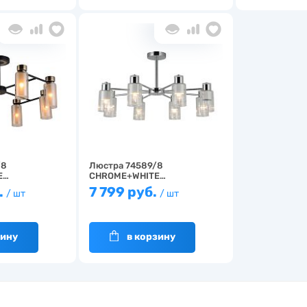
/8
Люстра 74589/8
E…
CHROME+WHITE…
.
7 799 руб.
/ шт
/ шт
зину
в корзину