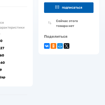
подписаться
Сейчас этого
Все
товара нет
арактеристики
5
Поделиться
60
Е27
160
460
9
Шар