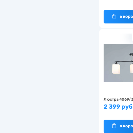
в кор
Люстра 4069/
2 399 руб
в кор