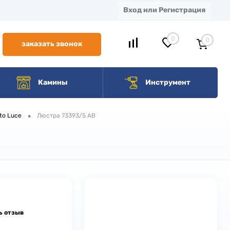
Вход или Регистрация
0
0
заказать звонок
Камины
Инструмент
•
to Luce
Люстра 73393/5 AB
ь отзыв