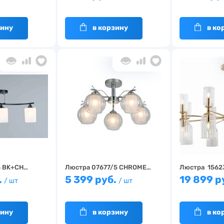
зину
в корзину
в ко
3 BK+CH…
Люстра 07677/5 CHROME…
Люстра 1562
.
5 399 руб.
19 899 р
/ шт
/ шт
зину
в корзину
в ко