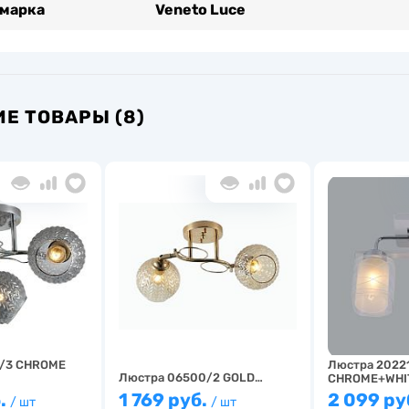
 марка
Veneto Luce
Е ТОВАРЫ (8)
/3 CHROME
Люстра 2022
Люстра 06500/2 GOLD…
CHROME+WHI
.
1 769 руб.
2 099 ру
/ шт
/ шт