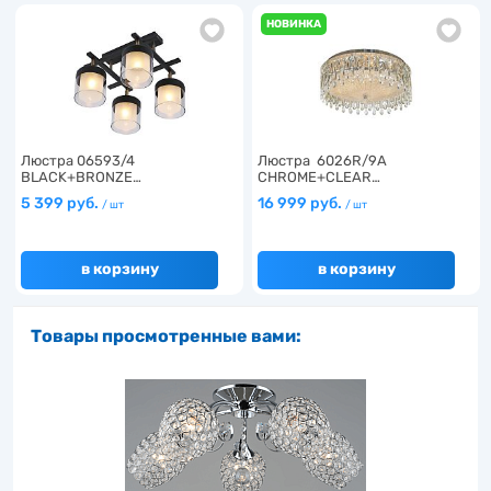
НОВИНКА
Люстра 06593/4
Люстра 6026R/9A
BLACK+BRONZE…
CHROME+CLEAR…
5 399 руб.
16 999 руб.
/ шт
/ шт
в корзину
в корзину
Товары просмотренные вами: