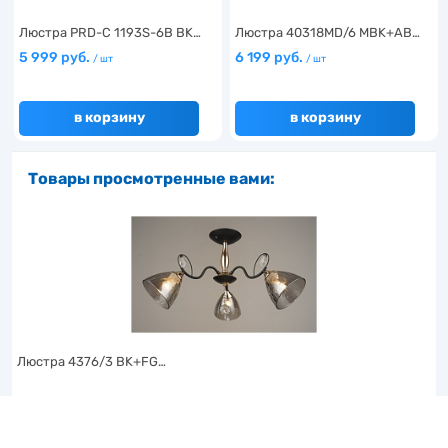
Люстра PRD-C 1193S-6B BK…
Люстра 40318MD/6 MBK+AB…
5 999 руб.
6 199 руб.
/ шт
/ шт
в корзину
в корзину
Товары просмотренные вами:
Люстра 4376/3 BK+FG…