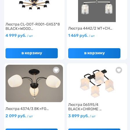
Люстра CL-DOT-R001-GX53*8
Люстра 4442/2 WT+CH…
BLACK+WOOD…
4 999 руб.
1 469 руб.
/ шт
/ шт
в корзину
в корзину
Люстра 06595/4
Люстра 4374/3 BK+FG…
BLACK+CHROME …
2 099 руб.
3 899 руб.
/ шт
/ шт